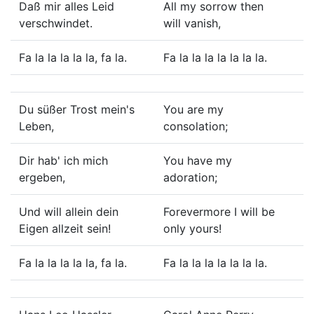
Daß mir alles Leid
All my sorrow then
verschwindet.
will vanish,
Fa la la la la la, fa la.
Fa la la la la la la la.
Du süßer Trost mein's
You are my
Leben,
consolation;
Dir hab' ich mich
You have my
ergeben,
adoration;
Und will allein dein
Forevermore I will be
Eigen allzeit sein!
only yours!
Fa la la la la la, fa la.
Fa la la la la la la la.