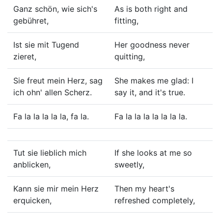
Ganz schön, wie sich's
As is both right and
gebühret,
fitting,
Ist sie mit Tugend
Her goodness never
zieret,
quitting,
Sie freut mein Herz, sag
She makes me glad: I
ich ohn' allen Scherz.
say it, and it's true.
Fa la la la la la, fa la.
Fa la la la la la la la.
Tut sie lieblich mich
If she looks at me so
anblicken,
sweetly,
Kann sie mir mein Herz
Then my heart's
erquicken,
refreshed completely,