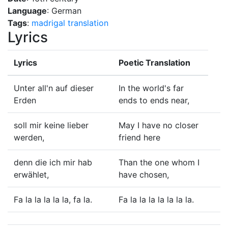
Language
: German
Tags
:
madrigal
translation
Lyrics
Lyrics
Poetic Translation
Unter all'n auf dieser
In the world's far
Erden
ends to ends near,
soll mir keine lieber
May I have no closer
werden,
friend here
denn die ich mir hab
Than the one whom I
erwählet,
have chosen,
Fa la la la la la, fa la.
Fa la la la la la la la.