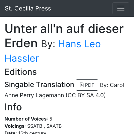
St. Cecilia Press
Unter all'n auf dieser
Erden
By:
Hans Leo
Hassler
Editions
Singable Translation
By: Carol
PDF
Anne Perry Lagemann (CC BY SA 4.0)
Info
Number of Voices
: 5
Voicings
: SSATB , SAATB
Date
: 16th century