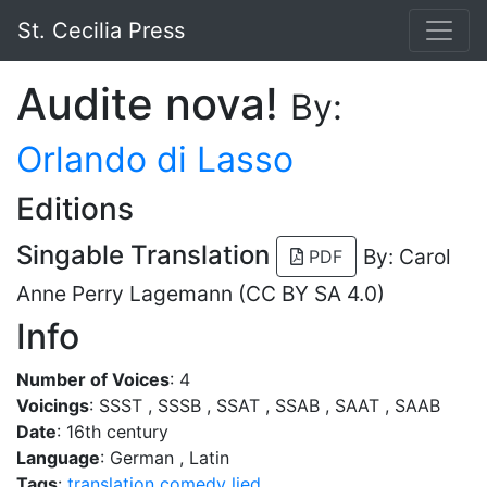
St. Cecilia Press
Audite nova!
By:
Orlando di Lasso
Editions
Singable Translation
By: Carol
PDF
Anne Perry Lagemann (CC BY SA 4.0)
Info
Number of Voices
: 4
Voicings
: SSST , SSSB , SSAT , SSAB , SAAT , SAAB
Date
: 16th century
Language
: German , Latin
Tags
:
translation
comedy
lied