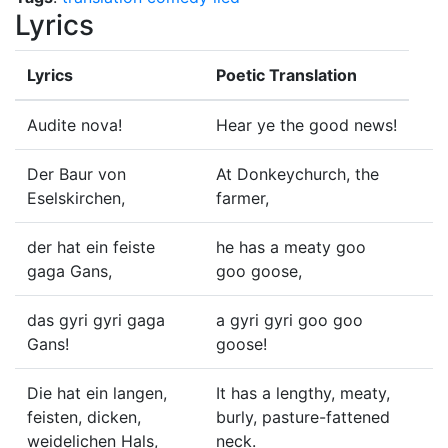
Lyrics
Lyrics
Poetic Translation
Audite nova!
Hear ye the good news!
Der Baur von
At Donkeychurch, the
Eselskirchen,
farmer,
der hat ein feiste
he has a meaty goo
gaga Gans,
goo goose,
das gyri gyri gaga
a gyri gyri goo goo
Gans!
goose!
Die hat ein langen,
It has a lengthy, meaty,
feisten, dicken,
burly, pasture-fattened
weidelichen Hals,
neck.