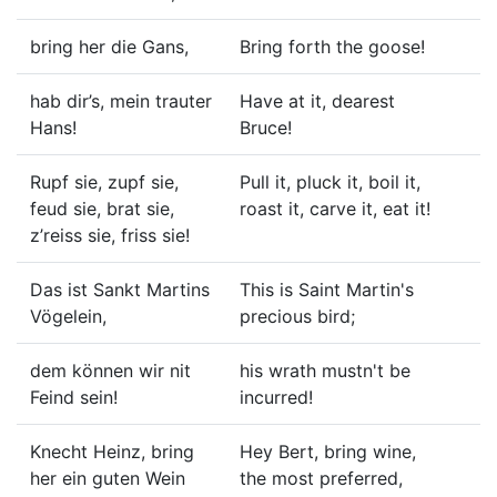
bring her die Gans,
Bring forth the goose!
hab dir’s, mein trauter
Have at it, dearest
Hans!
Bruce!
Rupf sie, zupf sie,
Pull it, pluck it, boil it,
feud sie, brat sie,
roast it, carve it, eat it!
z’reiss sie, friss sie!
Das ist Sankt Martins
This is Saint Martin's
Vögelein,
precious bird;
dem können wir nit
his wrath mustn't be
Feind sein!
incurred!
Knecht Heinz, bring
Hey Bert, bring wine,
her ein guten Wein
the most preferred,