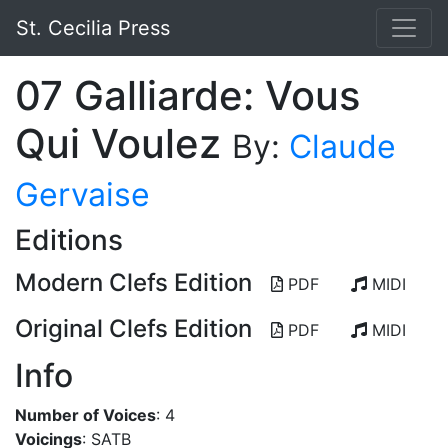
St. Cecilia Press
07 Galliarde: Vous
Qui Voulez
By:
Claude
Gervaise
Editions
Modern Clefs Edition
PDF
MIDI
Original Clefs Edition
PDF
MIDI
Info
Number of Voices
: 4
Voicings
: SATB