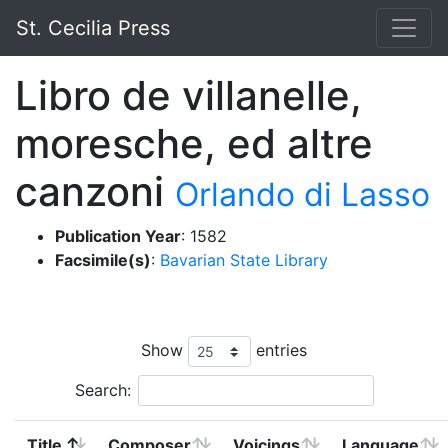
St. Cecilia Press
Libro de villanelle,
moresche, ed altre
canzoni
Orlando di Lasso
Publication Year
: 1582
Facsimile(s)
:
Bavarian State Library
Show
entries
Search:
Title
Composer
Voicings
Language